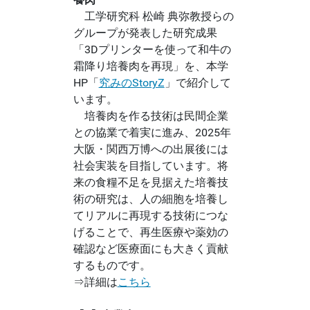
工学研究科 松崎 典弥教授らの
グループが発表した研究成果
「3Dプリンターを使って和牛の
霜降り培養肉を再現」を、本学
HP「
究みのStoryZ
」で紹介して
います。
培養肉を作る技術は民間企業
との協業で着実に進み、2025年
大阪・関西万博への出展後には
社会実装を目指しています。将
来の食糧不足を見据えた培養技
術の研究は、人の細胞を培養し
てリアルに再現する技術につな
げることで、再生医療や薬効の
確認など医療面にも大きく貢献
するものです。
⇒詳細は
こちら