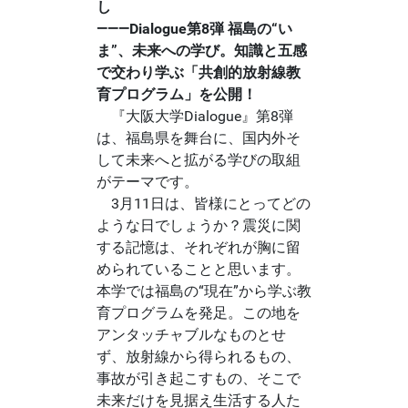
し
―――Dialogue第8弾 福島の“い
ま”、未来への学び。知識と五感
で交わり学ぶ「共創的放射線教
育プログラム」を公開！
『大阪大学Dialogue』第8弾
は、福島県を舞台に、国内外そ
して未来へと拡がる学びの取組
がテーマです。
3月11日は、皆様にとってどの
ような日でしょうか？震災に関
する記憶は、それぞれが胸に留
められていることと思います。
本学では福島の“現在”から学ぶ教
育プログラムを発足。この地を
アンタッチャブルなものとせ
ず、放射線から得られるもの、
事故が引き起こすもの、そこで
未来だけを見据え生活する人た