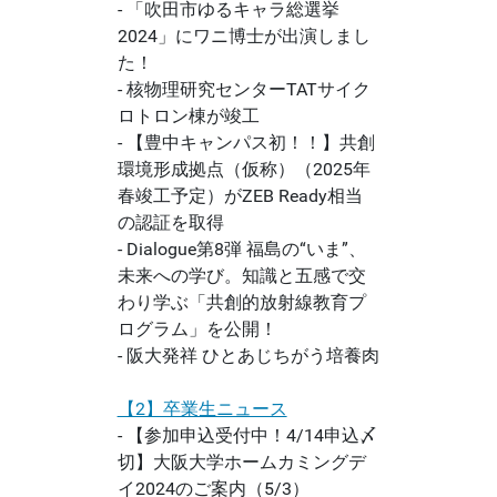
- 「吹田市ゆるキャラ総選挙
2024」にワニ博士が出演しまし
た！
- 核物理研究センターTATサイク
ロトロン棟が竣工
- 【豊中キャンパス初！！】共創
環境形成拠点（仮称）（2025年
春竣工予定）がZEB Ready相当
の認証を取得
- Dialogue第8弾 福島の“いま”、
未来への学び。知識と五感で交
わり学ぶ「共創的放射線教育プ
ログラム」を公開！
- 阪大発祥 ひとあじちがう培養肉
【2】卒業生ニュース
- 【参加申込受付中！4/14申込〆
切】大阪大学ホームカミングデ
イ2024のご案内（5/3）