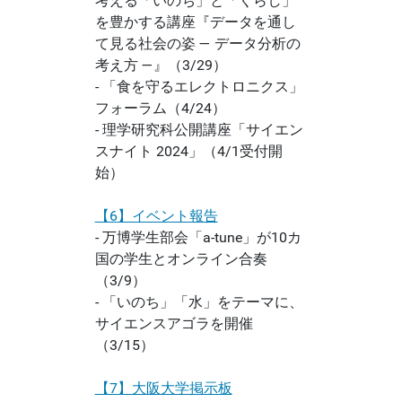
考える「いのち」と「くらし」
を豊かする講座『データを通し
て見る社会の姿 ― データ分析の
考え方 ―』（3/29）
- 「食を守るエレクトロニクス」
フォーラム（4/24）
- 理学研究科公開講座「サイエン
スナイト 2024」（4/1受付開
始）
【6
】イベント報告
- 万博学生部会「a-tune」が10カ
国の学生とオンライン合奏
（3/9）
- 「いのち」「水」をテーマに、
サイエンスアゴラを開催
（3/15）
【7】大阪大学掲示板