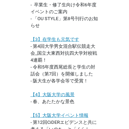
- 卒業生・修了生向け令和6年度
イベントのご案内
- 「OU STYLE」第8号刊行のお知
らせ
【3】在学生も元気です
- 第4回大学男女混合駅伝競走大
会_国立大東西対抗四大学対校戦
4連覇！
- 令和5年度西尾総長と学生の対
話会（第7回）を開催しました
- 阪大生が各学会等で受賞！
【4】大阪大学の風景
- 春、あたたかな景色
【5】大阪大学イベント情報
- 第12回CiDERエビデンスと共に