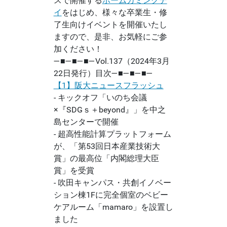
スで開催する
ホームカミングデ
イ
をはじめ、様々な卒業生・修
了生向けイベントを開催いたし
ますので、是非、お気軽にご参
加ください！
―■―■―■―Vol.137（2024年3月
22日発行）目次―■―■―■―
【1】阪大ニュースフラッシュ
- キックオフ「いのち会議
×『SDGｓ＋beyond』」を中之
島センターで開催
- 超高性能計算プラットフォーム
が、「第53回日本産業技術大
賞」の最高位「内閣総理大臣
賞」を受賞
- 吹田キャンパス・共創イノベー
ション棟1Fに完全個室のベビー
ケアルーム「mamaro」を設置し
ました