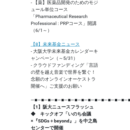
- 【薬】医薬品開発のためのモジ
ュール単位コース
「Pharmaceutical Research
Professional : PRPコース」開講
（6/1～）
【8】
未来基金ニュース
- 大阪大学未来基金カレンダーキ
ャンペーン（～5/31）
- クラウドファンディング「言語
の壁を越え音楽で世界を繋ぐ！
念願のオンラインオーケストラ
開催へ」ご支援のお願い
―■―■―■―■―■―■―■―■―■―■―■―■―■―■―
【1】阪大ニュースフラッシュ
◆
キックオフ「いのち会議
×『SDGs＋beyond』」を中之島
センターで開催