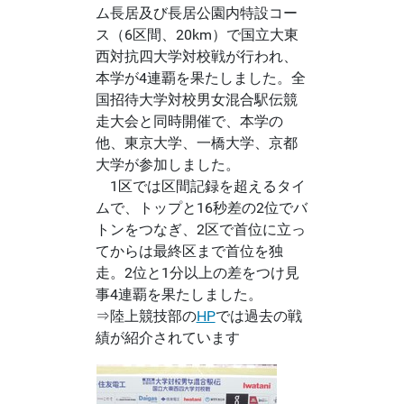
ム長居及び長居公園内特設コー
ス（6区間、20km）で国立大東
西対抗四大学対校戦が行われ、
本学が4連覇を果たしました。全
国招待大学対校男女混合駅伝競
走大会と同時開催で、本学の
他、東京大学、一橋大学、京都
大学が参加しました。
1区では区間記録を超えるタイ
ムで、トップと16秒差の2位でバ
トンをつなぎ、2区で首位に立っ
てからは最終区まで首位を独
走。2位と1分以上の差をつけ見
事4連覇を果たしました。
⇒
陸上競技部の
HP
では過去の戦
績が紹介されています