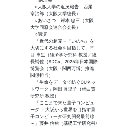
○大阪大学の近況報告 西尾
章治郎（大阪大学総長）
○あいさつ 岸本 忠三（大阪
大学同窓会連合会会長）
○講演
「近代の超克－『いのち』を
大切にする社会を目指して」堂
目 卓生（経済学研究科 教授／総
長補佐（SDGs、2025年日本国際
博覧会（大阪・関西万博）推進
関係担当）
「生命をデータで紡ぐOUネッ
トワーク」岡田 眞里子（蛋白質
研究所 教授）
「ここまで来た量子コンピュ
ータ －大阪から世界を目指す量
子コンピュータ研究開発最前線
－」藤井 啓祐（基礎工学研究科/