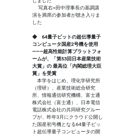
しました
写真右=田中理事長の基調講
演を満席の参加者が聴き入りま
した
◆ 64量子ビットの超伝導量子
コンピュータ国産2号機を使用
―――超高性能計算プラットフォ
ームが、「第53回日本産業技術
大賞」の 最高位「内閣総理大臣
賞」を受賞
本学をはじめ、理化学研究所
（理研）、産業技術総合研究
所、情報通信研究機構、富士通
株式会社（富士通）、日本電信
電話株式会社の共同研究グルー
プが、昨年3月にクラウド公開し
た国産初号機となる64量子ビッ
ト超伝導量子コンピュータの開