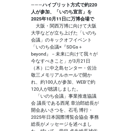
―――
ハイブリット方式で約220
人が参加、「いのち宣言」を
2025年10月11日に万博会場で
大阪・関西万博に向けて大阪
大学などが立ち上げた「いのち
会議」のキックオフイベント
「いのち会議×『SDGs＋
beyond』－未来に向けて我々が
今なすべきこと」が3月21日
（木）に中之島センター・佐治
敬三メモリアルホールで開か
れ、約100人が参加、WEBで約
120人が聴講しました。
「いのち会議」事業推進協議
会 議長である西尾 章治郎総長が
開会あいさつを、石毛 博行・
2025年日本国際博覧会協会 事務
総長がメッセージを述べまし