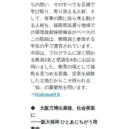
ちの想い、そのすべてを五感で
学び取り、寄り添える人材、そ
して、有事の際に自ら考え動け
る人材を。福島県浜通り地域で
の環境放射線研修会がベースの
この取組は、教職員と参加する
学生の手で運営されています。
今回は、プログラムに深く関わ
る教員2名と受講生4名にお話を
伺いました。教育の場として福
島を見つめる意義、災害を経験
した土地だからこそ得られる
「知」の重要性を問います。
⇒
Dialogue#８
◆ 大阪万博出展後、社会実装
に
―――阪大発祥 ひとあじちがう培
養肉