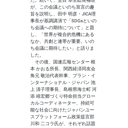
た。続いて、堂目 卓生総長補佐
が、この会議といのち宣言の趣
旨を説明し、田中 明彦・JICA理
事長が基調講演で「SDGsといの
ち会議への期待について」と題
し、「世界が複合的危機にある
なか、共創と連帯が重要。いの
ち会議に期待したい」と語りま
した。
その後、国連広報センター 根
本 かおる所長、関西経済同友会
角元 敬治代表幹事、プラン・イ
ンターナショナル・ジャパン 池
上 清子理事長、島根県海士町 河
添 靖宏郷づくり特命担当グロー
カルコーディネーター、持続可
能な社会に向けたジャパンユー
スプラットフォーム政策提言部
川和 二コラ氏が、それぞれ話題