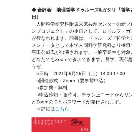
◆ 合評会 地理哲学ドゥルーズ&ガタリ『哲学
日）
人間科学研究科附属未来共創センターの新プ
ンプロジェクト」の企画として、ロドルフ・ガ
が行なわれます。同書は、ドゥルーズ『哲学と
メンテータとして本学人間科学研究科より檜垣
平田公威氏が出演されます。一般卒業生も対象
どなたでもZoomで参加できます。哲学、現代
うぞ。
○日時：2021年6月26日（土）14:00-17:00
○開催形式：Zoom（要事前申込）
○参加費：無料
○申込締切：随時可。チラシ上コードからリ
とZoomのIDとパスワードが発行されます。
⇒詳細は
こちら