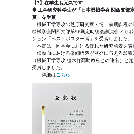
【3】在学生も元気です
◆ 工学研究科学生が「日本機械学会 関西支部
賞」を受賞
機械工学専攻の芝原研究室・博士前期課程の礒
機械学会関西支部第96期定時総会講演会メカ
ション「ベストポスター賞」を受賞しました。
本賞は、同学会における優れた研究発表を表
「伝熱面における微細構造が蒸発に与える影響
（機械工学専攻 植木祥高助教らとの連名）と
受賞しました。
⇒詳細は
こちら