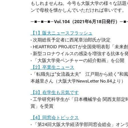
もしれませんね。今号も大阪大学の様々な話題
ンで母校を懐かしんでいただければ幸いです。
―■―■―■―
Vol.104（
2021年6月18日
発行）
―■
【1】阪大ニュースフラッシュ
- 次期総長予定者に西尾章治郎氏が決定
- HEARTROID PROJECTが全国発明表彰「
- 新型コロナウイルスの感染を増強する抗体を
- 「大阪大学発ベンチャーの紹介動画」を公開
【2】卒業生ニュース
-「転職先は“女流義太夫” 江戸期から続く“和
本越里さん（大阪大学NewsLetter No.84より）
【3】
在学生も元気です
- 工学研究科学生が「日本機械学会 関西支部定
賞」を受賞
【4】同窓会トピックス
- 「第24回大阪大学経済学部同窓会総会」オン