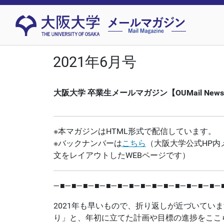
2021年6月号
大阪大学 卒業生メールマガジン【OUMail News】V
※本マガジンはHTML形式で配信しています。
※バックナンバーは
こちら
（大阪大学公式HP内
文をレイアウトしたWEBページです）
―■―■―■―■―■―■―■―■―■―■―■―■―■―■―
2021年も早いもので、折り返しが近づいてい
り」と、年初に立てた計画や目標の進捗をここ