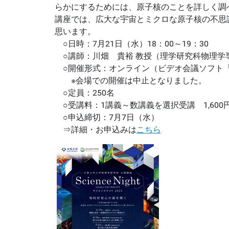
らかにするためには、原子核のことを詳しく調
講座では、広大な宇宙とミクロな原子核の不思
思います。
○日時：7月21日（水）18：00～19：30
○講師：川畑 貴裕 教授（理学研究科物理学
○開催形式：オンライン（ビデオ会議ソフト「
※会場での開催は中止となりました。
○定員：250名
○受講料：1講義～数講義を選択受講 1,600
○申込締切：7月7日（水）
⇒詳細・お申込みは
こちら