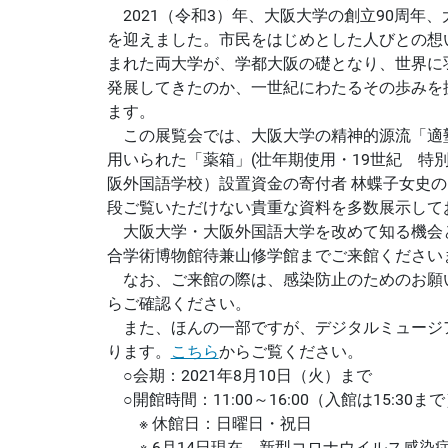
2021（令和3）年、大阪大学の創立90周年
を迎えました。市民をはじめとした人びとの想
まれた両大学が、学都大阪の礎となり、世界に
発展してきたのか、一世紀にわたるその歩みを
ます。
この展覧会では、大阪大学の精神的源流「適
用いられた「薬箱」(壮年期使用・19世紀 特
阪外国語学校）設置資金の寄付者 林蝶子女史の「
段ご覧いただけない貴重な資料を多数展示して
大阪大学・大阪外国語大学を改めて知る機会
合学術博物館待兼山修学館までご来館ください
なお、ご来館の際は、感染防止のためのお願
らご確認ください。
また、ほんの一部ですが、デジタルミュージ
ります。
こちら
からご覧ください。
○会期：2021年8月10日（火）まで
○開館時間：11:00～16:00（入館は15:30ま
※ 休館日：日曜日・祝日
※ 6月14日現在、新型コロナウイルス感染