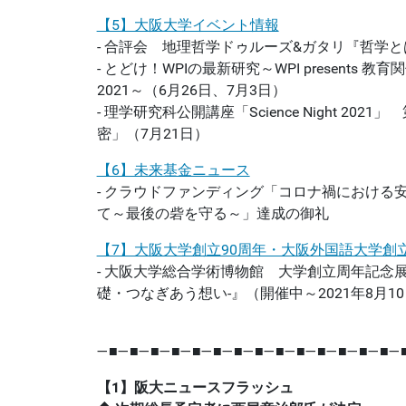
【5】大阪大学イベント情報
- 合評会 地理哲学ドゥルーズ&ガタリ『哲学と
- とどけ！WPIの最新研究～WPI presents
2021～（6月26日、7月3日）
- 理学研究科公開講座「Science Night 20
密」（7月21日）
【6】未来基金ニュース
- クラウドファンディング「コロナ禍における
て～最後の砦を守る～」達成の御礼
【7】大阪大学創立90周年・大阪外国語大学創立
- 大阪大学総合学術博物館 大学創立周年記念
礎・つなぎあう想い‐』（開催中～2021年8月1
―■―■―■―■―■―■―■―■―■―■―■―■―■―■―
【1】阪大ニュースフラッシュ