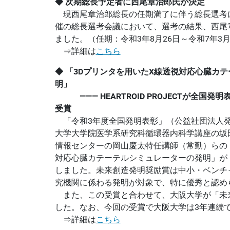
◆ 次期総長予定者に西尾章治郎氏が決定
現西尾章治郎総長の任期満了に伴う総長選考に
催の総長選考会議において、選考の結果、西尾
ました。（任期：令和3年8月26日～令和7年3月
⇒詳細は
こちら
◆
「3Dプリンタを用いたX線透視対応心臓カ
明」
――― HEARTROID PROJECTが全国
受賞
「令和3年度全国発明表彰」（公益社団法人
大学大学院医学系研究科循環器内科学講座の坂
情報センターの岡山慶太特任講師（常勤）らの「
対応心臓カテーテルシミュレーターの発明」が
しました。未来創造発明奨励賞は中小・ベンチ
究機関に係わる発明が対象で、特に優秀と認め
また、この受賞と合わせて、大阪大学が「未
した。なお、今回の受賞で大阪大学は3年連続
⇒詳細は
こちら