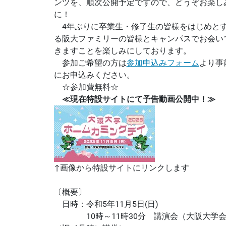
ンツを、順次公開予定ですので、どうぞお楽し
に！
4年ぶりに卒業生・修了生の皆様をはじめと
る阪大ファミリーの皆様とキャンパスでお会い
きますことを楽しみにしております。
参加ご希望の方は
参加申込みフォーム
より事
にお申込みください。
☆参加費無料☆
≪現在特設サイトにて予告動画公開中！≫
↑画像から特設サイトにリンクします
〔概要〕
日時：令和5年11月5日(日)
10時～11時30分 講演会（大阪大学会