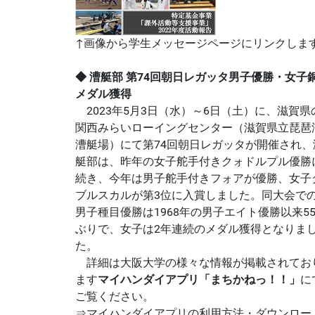
↑画像から学生メッセージページにリンクしま
◆ 漕艇部 第74回朝日レガッタ男子優勝・女子
メダル獲得
2023年5月3日（水）～6日（土）に、滋賀県
関西みらいローイングセンター（滋賀県立琵琶
漕艇場）にて第74回朝日レガッタが開催され、
艇部は、昨年の女子舵手付きクォドルプル優勝
続き、今年は男子舵手付きフォアが優勝、女子
ブルスカルが第3位に入賞しました。同大会で
男子種目優勝は1968年の男子エイト優勝以来5
ぶりで、女子は2年連続のメダル獲得となりま
た。
詳細は大阪大学の様々な情報が掲載されてお
ます
マイハンダイアプリ「まちかねっ！！」
に
ご覧ください。
⇒マイハンダイアプリの利用方法・ダウンロー