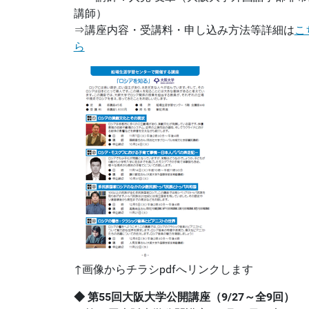
講師）
⇒講座内容・受講料・申し込み方法等詳細は
こ
ら
↑画像からチラシpdfへリンクします
◆
第55回大阪大学公開講座（9/27～全9回）