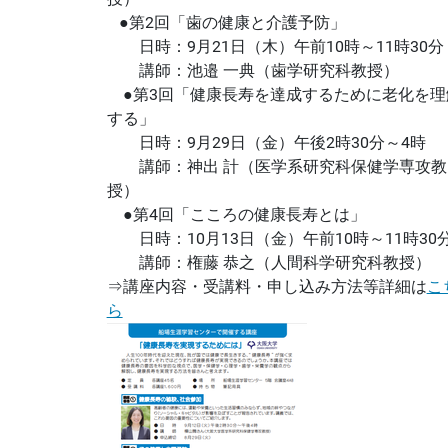
●第2回「歯の健康と介護予防」
日時：9月21日（木）午前10時～11時30分
講師：池邉 一典（歯学研究科教授）
●第3回「健康長寿を達成するために老化を理
する」
日時：9月29日（金）午後2時30分～4時
講師：神出 計（医学系研究科保健学専攻教
授）
●第4回「こころの健康長寿とは」
日時：10月13日（金）午前10時～11時30
講師：権藤 恭之（人間科学研究科教授）
⇒講座内容・受講料・申し込み方法等詳細は
こ
ら