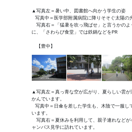
▲写真左＝暑い中、図書館へ向かう学生の姿
写真中＝医学部附属病院に降りそそぐ太陽の
写真右＝「猛暑を吹っ飛ばせ」と言うかのよ
に、「さわらび食堂」では鉄鍋などをPR
【豊中】
▲写真左＝真っ青な空が広がり、夏らしい雲が
かんでいます。
写真中＝日傘を差した学生も、木陰で一服し
います。
写真右＝夏休みを利用して、親子連れなどが
ャンパス見学に訪れています。