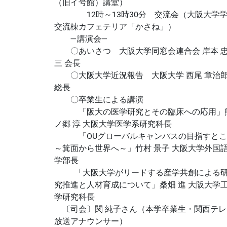
（旧イ号館）講堂）
12時～13時30分 交流会（大阪大学学
交流棟カフェテリア「かさね」）
―講演会―
〇あいさつ 大阪大学同窓会連合会 岸本 
三 会長
〇大阪大学近況報告 大阪大学 西尾 章治
総長
〇卒業生による講演
「阪大の医学研究とその臨床への応用」
ノ郷 淳 大阪大学医学系研究科長
「OUグローバルキャンパスの目指すとこ
～箕面から世界へ～」竹村 景子 大阪大学外国
学部長
「大阪大学がリードする産学共創による
究推進と人材育成について」桑畑 進 大阪大学
学研究科長
〔司会〕関 純子さん（本学卒業生・関西テレ
放送アナウンサー）