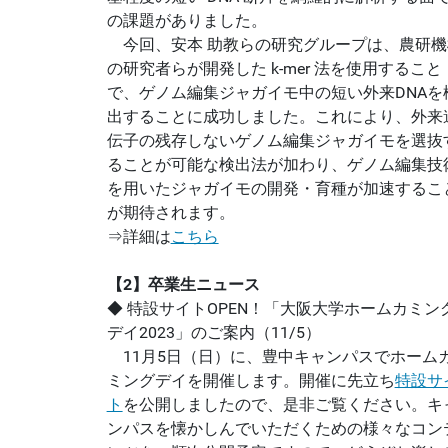
の課題がありました。
今回、安本 助教らの研究グループは、農研機
の研究者らが開発した k-mer 法を使用すること
で、ゲノム編集ジャガイモ中の短い外来DNAを
出することに成功しました。これにより、外来
伝子の残存しないゲノム編集ジャガイモを選抜
ることが可能な検出法が加わり、ゲノム編集技
を用いたジャガイモの開発・育種が加速するこ
が期待されます。
⇒詳細は
こちら
【2】卒業生ニュース
◆ 特設サイトOPEN！「大阪大学ホームカミン
デイ2023」のご案内（11/5）
11月5日（日）に、豊中キャンパスでホーム
ミングデイを開催します。開催に先立ち
特設サ
ト
を公開しましたので、是非ご覧ください。キ
ンパスを懐かしんでいただくための様々なコン