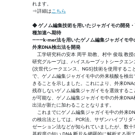
れます。
⇒詳細は
こちら
◆ ゲノム編集技術を用いたジャガイモの開発・
種加速へ期待
―――k-mer法を用いたゲノム編集ジャガイモ中
外来DNA検出法を開発
工学研究科の安本 周平 助教、村中 俊哉 教授
研究グループは、ハイスループットシークエン
(次世代シークエンス、NGS)技術を使用するこ
で、ゲノム編集ジャガイモ中の外来核酸を検出
きることを示しました。これにより、外来DNA
残存しないゲノム編集ジャガイモを選抜するこ
が可能な、ゲノム編集ジャガイモ中の外来DNA
出法が新たに加わることとなります。
これまでにゲノム編集ジャガイモ中の外来DN
の検出法としては、PCR法、サザンハイブリダ
ゼーション法などが知られていましたが、数十
基程度の短い DNA 断片を網羅的に解析する面