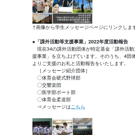
↑画像から学生メッセージページにリンクしま
●「課外活動等支援事業」2022年度活動報告
現在34の課外活動団体が特定基金「課外活動
援事業」を立ち上げています。そのうち、4団
よりご支援のお礼と活動報告をいたします。
［メッセージ紹介団体］
〇体育会硬式野球部
〇交響楽団
〇医学部ボート部
〇体育会柔道部
⇒メッセージは
こちら