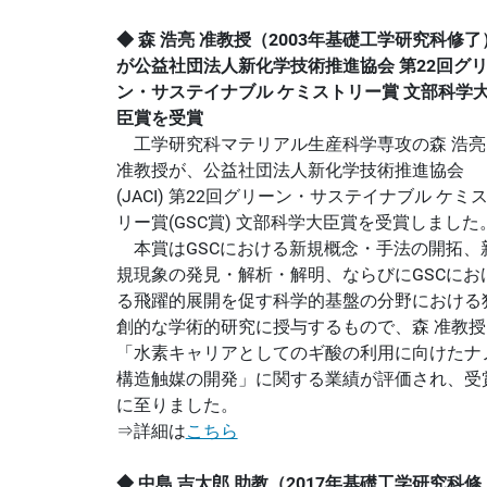
◆ 森 浩亮 准教授（2003年基礎工学研究科修了
が公益社団法人新化学技術推進協会 第22回グ
ン・サステイナブル ケミストリー賞 文部科学
臣賞を受賞
工学研究科マテリアル生産科学専攻の森 浩亮
准教授が、公益社団法人新化学技術推進協会
(JACI) 第22回グリーン・サステイナブル ケミ
リー賞(GSC賞) 文部科学大臣賞を受賞しました
本賞はGSCにおける新規概念・手法の開拓、
規現象の発見・解析・解明、ならびにGSCにお
る飛躍的展開を促す科学的基盤の分野における
創的な学術的研究に授与するもので、森 准教授
「水素キャリアとしてのギ酸の利用に向けたナ
構造触媒の開発」に関する業績が評価され、受
に至りました。
⇒詳細は
こちら
◆ 中島 吉太郎 助教（2017年基礎工学研究科修