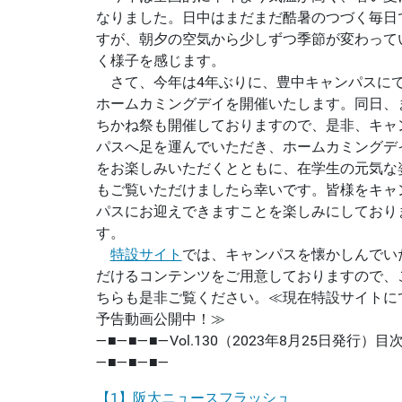
なりました。日中はまだまだ酷暑のつづく毎日
すが、朝夕の空気から少しずつ季節が変わって
く様子を感じます。
さて、今年は4年ぶりに、豊中キャンパスに
ホームカミングデイを開催いたします。同日、
ちかね祭も開催しておりますので、是非、キャ
パスへ足を運んでいただき、ホームカミングデ
をお楽しみいただくとともに、在学生の元気な
もご覧いただけましたら幸いです。皆様をキャ
パスにお迎えできますことを楽しみにしており
す。
特設サイト
では、キャンパスを懐かしんでい
だけるコンテンツをご用意しておりますので、
ちらも是非ご覧ください。≪現在特設サイトに
予告動画公開中！≫
―■―■―■―Vol.130（2023年8月25日発行）目
―■―■―■―
【1】阪大ニュースフラッシュ