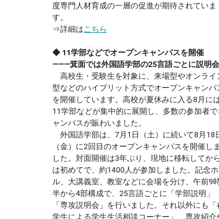
度専門人材育成の一層の促進が期待されていま
す。
⇒詳細は
こちら
◆ 11学部などでオープンキャンパスを開催
―――箕面では外国語学部の25言語ごとに説明
高校生・受験生を対象に、来場型やオンライ
型などのハイブリット方式でオープンキャンパ
を開催しています。高校が夏休みに入る8月に
11学部などが集中的に展開し、多数の参加者で
ャンパスが賑わいました。
外国語学部は、7月1日（土）に続いて8月18
（金）に2回目のオープンキャンパスを開催し
した。対面開催は3年ぶり、現地に移転してか
は初めてで、約1400人が参加しました。記念ホ
ル、大講義室、教室などに会場を分け、午前9
半から4部構成で、25言語ごとに「学部説明」
「専攻説明会」を行いました。それ以外にも「
学生による学生生活相談コーナー」、専攻紹介