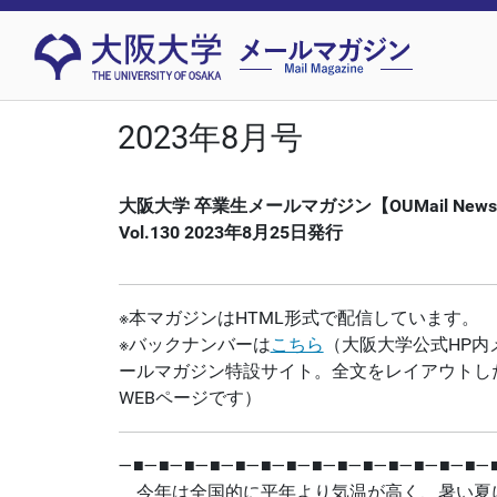
2023年8月号
大阪大学 卒業生メールマガジン【OUMail New
Vol.130
2023年8月25日発行
※本マガジンはHTML形式で配信しています。
※バックナンバーは
こちら
（大阪大学公式HP内
ールマガジン特設サイト。全文をレイアウトし
WEBページです）
―■―■―■―■―■―■―■―■―■―■―■―■―■―■―
今年は全国的に平年より気温が高く、暑い夏