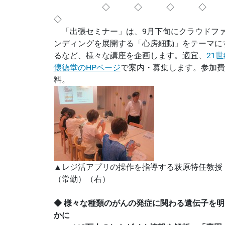
◇ ◇ ◇ 
◇
「出張セミナー」は、9月下旬にクラウドフ
ンディングを展開する「心房細動」をテーマに
るなど、様々な講座を企画します。適宜、
21
懐徳堂のHPページ
で案内・募集します。参加費
料。
▲レジ活アプリの操作を指導する萩原特任教授
（常勤）（右）
◆ 様々な種類のがんの発症に関わる遺伝子を明
かに