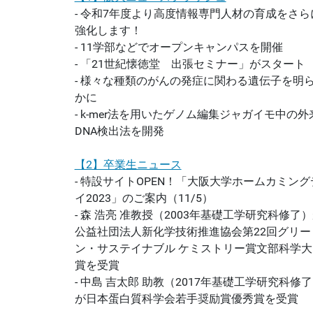
- 令和7年度より高度情報専門人材の育成をさら
強化します！
- 11学部などでオープンキャンパスを開催
- 「21世紀懐徳堂 出張セミナー」がスタート
- 様々な種類のがんの発症に関わる遺伝子を明
かに
- k-mer法を用いたゲノム編集ジャガイモ中の外
DNA検出法を開発
【2】卒業生ニュース
- 特設サイトOPEN！「大阪大学ホームカミング
イ2023」のご案内（11/5）
- 森 浩亮 准教授（2003年基礎工学研究科修了
公益社団法人新化学技術推進協会第22回グリー
ン・サステイナブル ケミストリー賞文部科学大
賞を受賞
- 中島 吉太郎 助教（2017年基礎工学研究科修
が日本蛋白質科学会若手奨励賞優秀賞を受賞