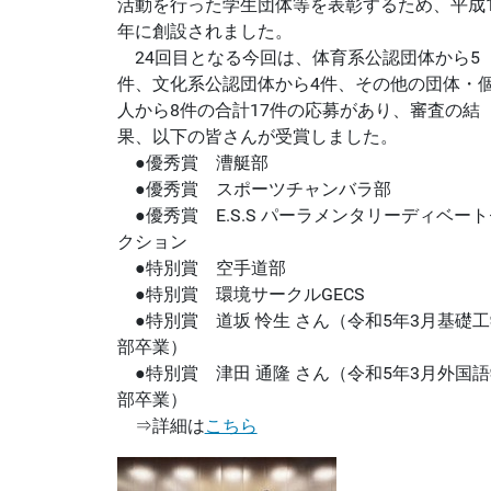
活動を行った学生団体等を表彰するため、平成1
年に創設されました。
24回目となる今回は、体育系公認団体から5
件、文化系公認団体から4件、その他の団体・
人から8件の合計17件の応募があり、審査の結
果、以下の皆さんが受賞しました。
●優秀賞 漕艇部
●優秀賞 スポーツチャンバラ部
●優秀賞 E.S.S パーラメンタリーディベート
クション
●特別賞 空手道部
●特別賞 環境サークルGECS
●特別賞 道坂 怜生 さん（令和5年3月基礎工
部卒業）
●特別賞 津田 通隆 さん（令和5年3月外国語
部卒業）
⇒詳細は
こちら