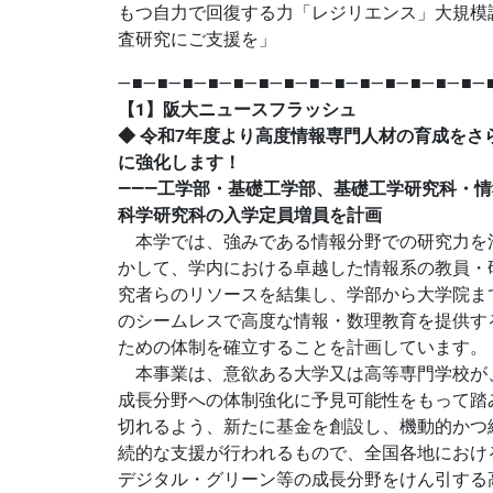
もつ自力で回復する力「レジリエンス」大規模
査研究にご支援を」
―■―■―■―■―■―■―■―■―■―■―■―■―■―■―
【1】阪大ニュースフラッシュ
◆ 令和7年度より高度情報専門人材の育成をさ
に強化します！
―――工学部・基礎工学部、基礎工学研究科・情
科学研究科の入学定員増員を計画
本学では、強みである情報分野での研究力を
かして、学内における卓越した情報系の教員・
究者らのリソースを結集し、学部から大学院ま
のシームレスで高度な情報・数理教育を提供す
ための体制を確立することを計画しています。
本事業は、意欲ある大学又は高等専門学校が
成長分野への体制強化に予見可能性をもって踏
切れるよう、新たに基金を創設し、機動的かつ
続的な支援が行われるもので、全国各地におけ
デジタル・グリーン等の成長分野をけん引する