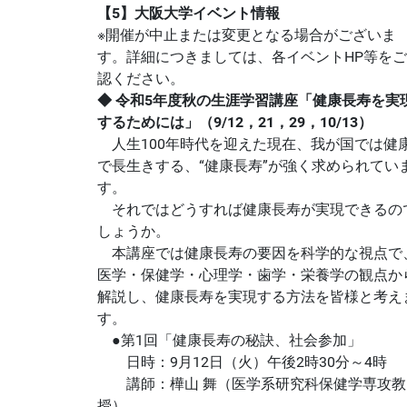
【5】大阪大学イベント情報
※開催が中止または変更となる場合がございま
す。詳細につきましては、各イベントHP等を
認ください。
◆ 令和5年度秋の生涯学習講座「健康長寿を実
するためには」（9/12，21，29，10/13）
人生100年時代を迎えた現在、我が国では健
で長生きする、“健康長寿”が強く求められてい
す。
それではどうすれば健康長寿が実現できるの
しょうか。
本講座では健康長寿の要因を科学的な視点で
医学・保健学・心理学・歯学・栄養学の観点か
解説し、健康長寿を実現する方法を皆様と考え
す。
●第1回「健康長寿の秘訣、社会参加」
日時：9月12日（火）午後2時30分～4時
講師：樺山 舞（医学系研究科保健学専攻教
授）