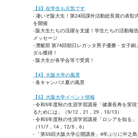
【3】在学生も元気です
- 凄いぞ阪大生！第24回課外活動総長賞の表彰
を開催
- 阪大生たちの活躍を支援！学生たちの活動報
メッセージ
- 漕艇部 第74回朝日レガッタ男子優勝・女子銅
ダル獲得！
- 阪大生が各学会等で受賞！
【4】大阪大学の風景
- 各キャンパス夏の風景
【5】大阪大学イベント情報
- 令和5年度秋の生涯学習講座「健康長寿を実現
るためには」（9/12，21，29，10/13）
- 令和5年度秋の生涯学習講座「ロシアを知る」
（11/7，14，12/5，6）
- 「第55回大阪大学公開講座」4年ぶりに中之島