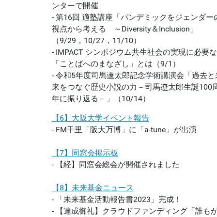
ンターで開催
- 第16回 適塾講座「パンデミックをジェンダー
視点から考える ～Diversity＆Inclusion」
（9/29，10/27，11/10）
- IMPACT シンポジウム共生社会の実現に必要な
「ことばへのまなざし」とは（9/1）
- 令和5年度司馬遼太郎記念学術講演会「過去と
来をつなぐ歴史小説の力－司馬遼太郎生誕100
年に振り返る－」（10/14）
【6】大阪大学イベント報告
- FM千里「阪大万博」に「a-tune」が出演
【7】同窓会掲示板
- 【経】同窓会総会が開催されました
【8】未来基金ニュース
- 「未来基金活動報告書2023」完成！
- 【達成御礼】クラウドファンディング「誰も