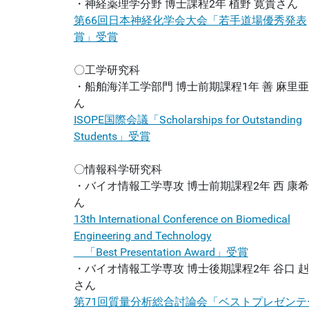
・神経薬理学分野 博士課程2年 植野 寛貴さん
第66回日本神経化学会大会「若手道場優秀発表
賞」受賞
〇工学研究科
・船舶海洋工学部門 博士前期課程1年 善 麻里
ん
ISOPE国際会議「Scholarships for Outstanding
Students」受賞
〇情報科学研究科
・バイオ情報工学専攻 博士前期課程2年 西 康
ん
13th International Conference on Biomedical
Engineering and Technology
「Best Presentation Award」受賞
・バイオ情報工学専攻 博士後期課程2年 谷口 
さん
第71回質量分析総合討論会「ベストプレゼンテ