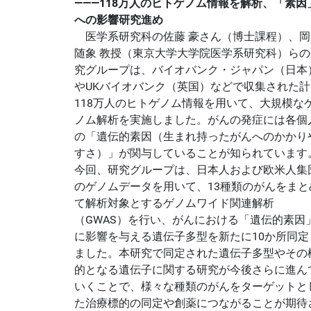
―――118万人のヒトゲノム情報を解析、「素因
への影響研究進め
医学系研究科の佐藤 豪さん（博士課程）、岡
随象 教授（東京大学大学院医学系研究科）らの
究グループは、バイオバンク・ジャパン（日本
やUKバイオバンク（英国）などで収集された計
118万人のヒトゲノム情報を用いて、大規模な
ノム解析を実施しました。がんの発症には各個
の「遺伝的素因（生まれ持ったがんへのかかり
すさ）」が関与していることが知られています
今回、研究グループは、日本人および欧米人集
のゲノムデータを用いて、13種類のがんをまと
て解析対象とするゲノムワイド関連解析
（GWAS）を行い、がんにおける「遺伝的素因
に影響を与える遺伝子多型を新たに10か所同定
ました。本研究で同定された遺伝子多型やその
的となる遺伝子に関する研究が今後さらに進ん
いくことで、様々な種類のがんをターゲットと
た治療標的の同定や創薬につながることが期待