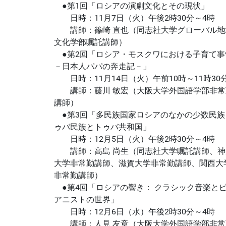
●第1回「ロシアの演劇文化とその現状」
日時：11月7日（火）午後2時30分～4時
講師：篠崎 直也（同志社大学グローバル地
文化学部嘱託講師）
●第2回「ロシア・モスクワにおける子育て事
－日本人パパの奔走記－」
日時：11月14日（火）午前10時～11時30
講師：藤川 敏宏（大阪大学外国語学部非常
講師）
●第3回「多民族国家ロシアのなかの少数民族
ゥバ民族とトゥバ共和国」
日時：12月5日（火）午後2時30分～4時
講師：高島 尚生（同志社大学嘱託講師、神
大学非常勤講師、滋賀大学非常勤講師、関西大
非常勤講師）
●第4回「ロシアの響き： クラシック音楽と
アニストの世界」
日時：12月6日（水）午後2時30分～4時
講師：人見 友章（大阪大学外国語学部非常