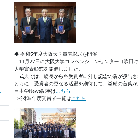
◆ 令和5年度大阪大学賞表彰式を開催
11月22日に大阪大学コンベンションセンター（吹田
大学賞表彰式を開催しました。
！
式典では、総長から各受賞者に対し記念の盾が授与さ
ともに、受賞者の更なる活躍を期待して、激励の言葉が
交
⇒本学News記事は
こちら
⇒令和5年度受賞者一覧は
こちら