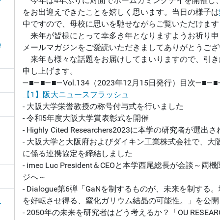
今年は4年ぶりに対面でホームカミングデイを開催し
をお出迎えできたことを嬉しく思います。当日の様子は
中ですので、母校に思いを馳せながらご覧いただけま
来年が皆様にとって幸多き年となりますようお祈り申
の
メールマガジンをご愛読いただきましてありがとうござ
来年も様々な話題をお届けしてまいりますので、引き
申し上げます。
―■―■―■―Vol.134（2023年12月15日発行）目次―■―■
【1】阪大ニュースフラッシュ
- 大阪大学栄誉教授の称号付与式を行いました
- 令和5年度大阪大学賞表彰式を開催
- Highly Cited Researchers2023に本学の研究者が選
- 大阪大学と大阪府およびダイキン工業株式会社で、大阪
に係る連携協定を締結しました
- imec Luc President＆CEOと本学西尾総長が会談
ジへ～
- Dialogue第6弾「GaNを制するものが、未来を制す
ノ
を好転させ得る、窒化ガリウム結晶の可能性。」を公開
- 2050年の未来を研究者はどう考えるか？「OU RESEARC