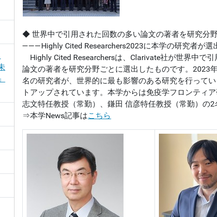
◆ 世界中で引用された回数の多い論文の著者を研究分
―――Highly Cited Researchers2023に本学の研究
！
Highly Cited Researchersは、Clarivate社が
未
論文の著者を研究分野ごとに選出したものです。2023年は
」
名の研究者が、世界的に最も影響のある研究を行ってい
トアップされています。本学からは免疫学フロンティア
志文特任教授（常勤）、鎌田 信彦特任教授（常勤）の
⇒本学News記事は
こちら