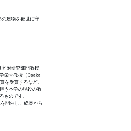
塾の建物を後世に守
俊寄附研究部門教授
栄誉教授（Osaka
号は、著名な賞を受賞するなど、
担う本学の現役の教
るものです。
式を開催し、総長から