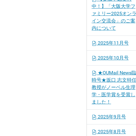
中！】「大阪大学フ
ァミリー2025オン
イン交流会」のご案
内について
2025年11月号
2025年10月号
★OUMail News
時号★坂口 志文特
教授がノーベル生理
学・医学賞を受賞し
ました！
2025年9月号
2025年8月号