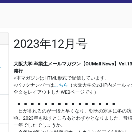
2023年12月号
大阪大学 卒業生メールマガジン【OUMail News】Vol.13
案
発行
※本マガジンはHTML形式で配信しています。
※バックナンバーは
こちら
（大阪大学公式HP内メール
全文をレイアウトしたWEBページです）
―■―■―■―■―■―■―■―■―■―■―■―■―■―■―■―
日が暮れるのが一段と早くなり、朝晩の寒さに冬の訪
頃。2023年も残すところあとわずかとなりました。皆
一年でしたでしょうか。
日