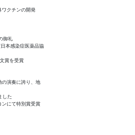
鼻ワクチンの開発
の御礼
年度日本感染症医薬品協
2論文賞を受賞
動の演奏に誇り、地
ました
ボコンにて特別賞受賞