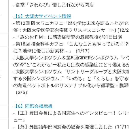
- 食堂「さわらび」惜しまれながら閉店
ラ
【5】大阪大学イベント情報
- 第12回 阪大ワニカフェ「歴史学は未来を語ることがで
催：大阪大学医学部合奏団クリスマスコンサート) (12/2
- 「みのおＦＭ」に感染症研究の忽那教授が31日出演
- 第18回 接合科学カフェ 「こんなこともやっている
に？地球に優しい新素材～」（1/17）
- 大阪大学シンポジウム＆第5回CiDERシンポジウム「
の“今”と“これから”ー私たちは次の感染症にどう備えるか
臨
- 大阪大学シンポジウム サントリーグループと大阪大
任
する公開シンポジウム「『いのち』と『くらし』を守る
の創造ペットボトルのサステナブル化から循環型・脱温
（2/5）
【6
】
同窓会掲示板
- 【工】豊田会長による同窓生へのインタビュー！ シ
ュー』
- 【外】外国語学部同窓会の総会を開催しました（11/1