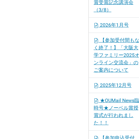
賞受賞記念講演会
（3/8）
2026年1月号
【参加受付間も
く終了！】「大阪大
学ファミリー2025
ンライン交流会」の
ご案内について
2025年12月号
★OUMail News
時号★ノーベル賞授
賞式が行われまし
た！！
【参加申込受付