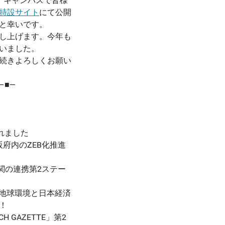
、キャンパスで皆様
特設サイト
にて公開
すと幸いです。
し上げます。今年も
いました。
続きよろしくお願い
―■―
出されました
府内のZEB化推進
～両機関の連携第2ステー
る。地球環境と日本経済
！
H GAZETTE」第2