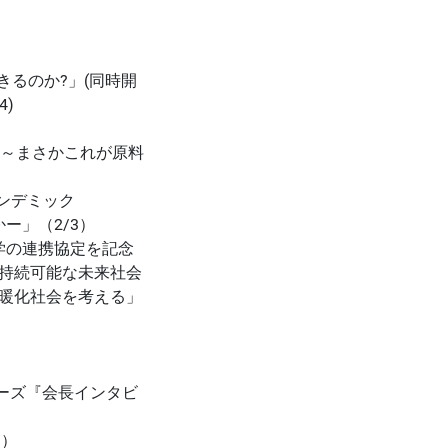
きるのか?」(同時開
4)
！？～まさかこれが原料
パンデミック
ー」（2/3）
学の連携協定を記念
持続可能な未来社会
暖化社会を考える」
リーズ『会長インタビ
1）