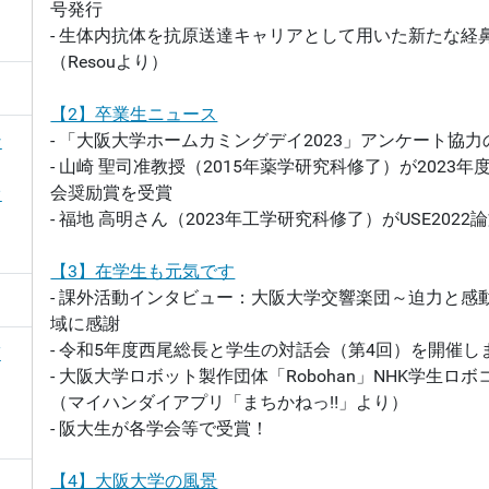
号発行
- 生体内抗体を抗原送達キャリアとして用いた新たな経
（Resouより）
【2】卒業生ニュース
- 「大阪大学ホームカミングデイ2023」アンケート協力
な
- 山崎 聖司准教授（2015年薬学研究科修了）が2023
会奨励賞を受賞
オ
- 福地 高明さん（2023年工学研究科修了）がUSE202
【3】在学生も元気です
- 課外活動インタビュー：大阪大学交響楽団～迫力と感
域に感謝
- 令和5年度西尾総長と学生の対話会（第4回）を開催し
臨
- 大阪大学ロボット製作団体「Robohan」NHK学生ロ
（マイハンダイアプリ「まちかねっ‼」より）
- 阪大生が各学会等で受賞！
【4】大阪大学の風景