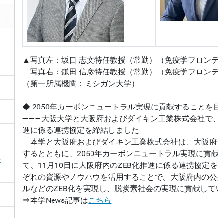
▲写真左：坂口 志文特任教授（常勤）（免疫学フロンテ
写真右：鎌田 信彦特任教授（常勤）（免疫学フロンテ
（第一所属機関：ミシガン大学）
◆ 2050年カーボンニュートラル実現に貢献することを
―――大阪大学と大阪府およびダイキン工業株式会社で、
進に係る連携協定を締結しました
本学と大阪府およびダイキン工業株式会社は、大阪府
するとともに、2050年カーボンニュートラル実現に貢
の
て、11月10日に大阪府内のZEB化推進に係る連携協定
ぞれの資源やノウハウを活用することで、大阪府内の公
ルなどのZEB化を実現し、脱炭素社会の実現に貢献して
⇒本学News記事は
こちら