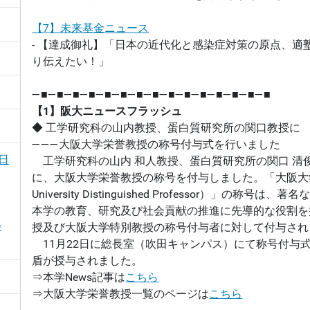
【7】
未来基金ニュース
- 【達成御礼】「日本の近代化と感染症対策の原点、適
り伝えたい！」
―■―■―■―■―■―■―■―■―■―■―■―■―■―■―■
【1】阪大ニュースフラッシュ
◆ 工学研究科の山内教授、蛋白質研究所の関口教授に
―――大阪大学栄誉教授の称号付与式を行いました
日
工学研究科の山内 和人教授、蛋白質研究所の関口 清
に、大阪大学栄誉教授の称号を付与しました。「大阪大学
University Distinguished Professor）」の称
本学の教育、研究及び社会貢献の推進に先導的な役割を
つ
授及び大阪大学特別教授の称号付与者に対して付与され
11月22日に総長室（吹田キャンパス）にて称号付与
盾が授与されました。
⇒本学News記事は
こちら
⇒大阪大学栄誉教授一覧のページは
こちら