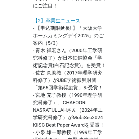
にご注目！
【2】卒業生ニュース
- 【申込期限延長‼】「大阪大学
ホームカミングデイ2025」のご
案内（5/3）
- 青木 祥宏さん（2000年工学研
究科修了）が日本鉄鋼協会「学
術記念賞(白石記念賞)」を受賞！
- 佐古 真助教（2017年理学研究
科修了）がUBE学術振興財団
「第65回学術奨励賞」を受賞！
- 宮地 充子教授（1990年理学研
究科修了）、GHAFOORI
NASRATULLAHさん（2024年工
学研究科修了）がMobiSec2024
KIISC Best Paper Awardを受賞！
- 小泉 雄一郎教授（1999年工学