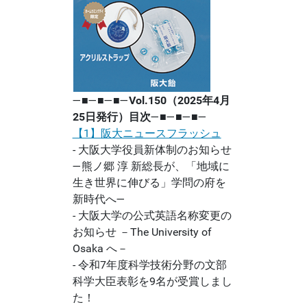
―■―■―■―
Vol.150（2025年4月
25日発行）目次
―■―■―■―
【1】阪大ニュースフラッシュ
- 大阪大学役員新体制のお知らせ
―熊ノ郷 淳 新総長が、「地域に
生き世界に伸びる」学問の府を
新時代へ―
- 大阪大学の公式英語名称変更の
お知らせ －The University of
Osaka へ－
- 令和7年度科学技術分野の文部
科学大臣表彰を9名が受賞しまし
た！