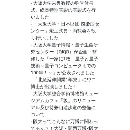
- 大阪大学栄誉教授の称号付与
式、総長特別表彰の表彰式を行
いました
- 「大阪大学・日本財団 感染症セ
ンター」竣工式典・内覧会を執
り行いました
- 大阪大学量子情報・量子生命研
究センター（QIQB）が企画・監
修した「一家に1枚 量子と量子
技術～量子コンピュータまでの
100年！～」が公表されました
- 「北急延伸開業1年祭」にワニ
博士が出演しました！
- 大阪大学総合学術博物館ミュー
ジアムカフェ「坂」のリニュー
アル及び待兼山遊歩道の整備に
ついて
- 阪大ってこんなに万博に関わっ
てるん？！大阪・関西万博×阪大