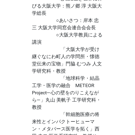
びる大阪大学：熊ノ郷 淳 大阪大
学総長
○あいさつ：岸本 忠
三 大阪大学同窓会連合会会長
○大阪大学教員による
講演
「大阪大学が受け
継ぐなにわ町人の学問所・懐徳
堂伝来の宝物」門脇 むつみ 人文
学研究科・教授
「地球科学・結晶
工学・医学の融合 METEOR
Project―心の壁をのりこえなが
ら―」丸山 美帆子 工学研究科・
教授
「幹細胞医療の将
来性とインパクトーヒューマ
ン・メタバース医学を拓く」西