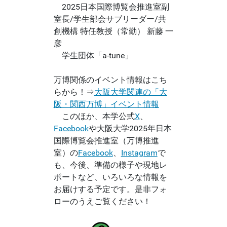
2025日本国際博覧会推進室副
室長/学生部会サブリーダー/共
創機構 特任教授（常勤） 新藤 一
彦
学生団体「a-tune」
万博関係のイベント情報はこち
らから！⇒
大阪大学関連の「大
阪・関西万博」イベント情報
このほか、本学公式
X
、
Facebook
や大阪大学2025年日本
国際博覧会推進室（万博推進
室）の
Facebook
、
Instagram
で
も、今後、準備の様子や現地レ
ポートなど、いろいろな情報を
お届けする予定です。是非フォ
ローのうえご覧ください！