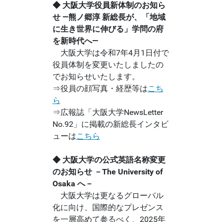
◆ 大阪大学役員新体制のお知ら
せ ―熊ノ郷淳 新総長が、「地域
に生き世界に伸びる」学問の府
を新時代へ―
大阪大学は令和7年4月1日付で
役員体制を変更いたしましたの
でお知らせいたします。
⇒役員の顔写真・経歴等は
こち
ら
⇒広報誌「大阪大学NewsLetter
No.92」に掲載の新総長インタビ
ューは
こちら
◆
大阪大学の公式英語名称変更
のお知らせ －The University of
Osaka へ－
大阪大学は更なるグローバル
化に向け、国際的なプレゼンス
を一層高めて参るべく、2025年