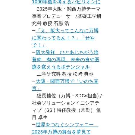
1000年後を考えるパビリオンに
2025年大阪・関西万博テーマ
事業プロデューサー/基礎工学研
究科 教授 石黒 浩
―
「え、阪大ってこんなに万博
に関わってるん！？」「せや
で！」
―
阪大発祥 ひとあじちがう培
養肉 肉の再現、未来の食や医
療を変えうるポテンシャル
工学研究科 教授 松﨑 典弥
―
大阪・関西万博で「いのち宣
言」
総長補佐（万博・SDGs担当) /
社会ソリューションイニシアテ
ィブ（SSI) 特任教授（常勤） 堂
目 卓生
―
世界をつなぐシンフォニー
2025年万博の舞台を夢見て