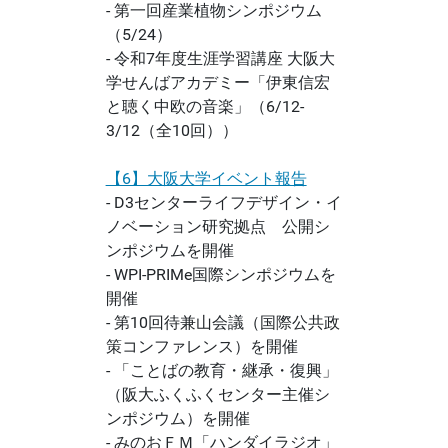
- 第一回産業植物シンポジウム
（5/24）
- 令和7年度生涯学習講座 大阪大
学せんばアカデミー「伊東信宏
と聴く中欧の音楽」（6/12-
3/12（全10回））
【6】大阪大学イベント報告
- D3センターライフデザイン・イ
ノベーション研究拠点 公開シ
ンポジウムを開催
- WPI-PRIMe国際シンポジウムを
開催
- 第10回待兼山会議（国際公共政
策コンファレンス）を開催
- 「ことばの教育・継承・復興」
（阪大ふくふくセンター主催シ
ンポジウム）を開催
- みのおＦＭ「ハンダイラジオ」