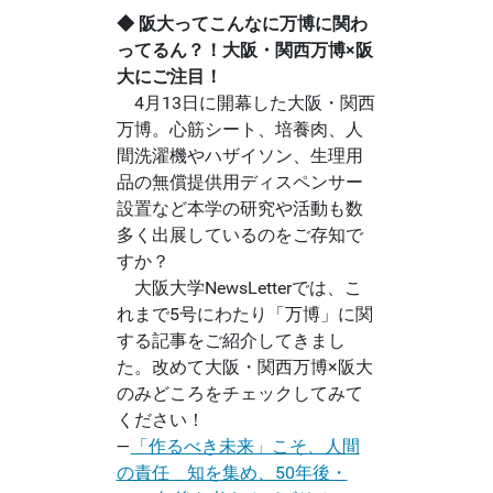
◆ 阪大ってこんなに万博に関わ
ってるん？！大阪・関西万博×阪
大にご注目！
4月13日に開幕した大阪・関西
万博。心筋シート、培養肉、人
間洗濯機やハザイソン、生理用
品の無償提供用ディスペンサー
設置など本学の研究や活動も数
多く出展しているのをご存知で
すか？
大阪大学NewsLetterでは、こ
れまで5号にわたり「万博」に関
する記事をご紹介してきまし
た。改めて大阪・関西万博×阪大
のみどころをチェックしてみて
ください！
―
「作るべき未来」こそ、人間
の責任 知を集め、50年後・