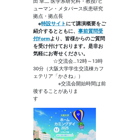
田 幸二 医学系研究科・教授/ヒ
ューマン・メタバース疾患研究
拠点・拠点長
※
特設サイト
にて講演概要をご
紹介するとともに、
事前質問受
付Form
より、皆様からのご質問
を受け付けております。是非お
気軽にお寄せください。
☆交流会…12時～13時
30分（大阪大学学生交流棟カフ
ェテリア「かさね」）
※交流会開始時間は前
後することがありま
す