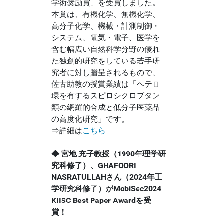
学術奨励賞」を受賞しました。
本賞は、有機化学、無機化学、
高分子化学、機械・計測制御・
システム、電気・電子、医学を
含む幅広い自然科学分野の優れ
た独創的研究をしている若手研
究者に対し贈呈されるもので、
佐古助教の授賞業績は「ヘテロ
環を有するスピロシクロブタン
類の網羅的合成と低分子医薬品
の高度化研究」です。
⇒詳細は
こちら
◆ 宮地 充子教授（1990年理学研
究科修了）、GHAFOORI
NASRATULLAHさん（2024年工
学研究科修了）がMobiSec2024
KIISC Best Paper Awardを受
賞！