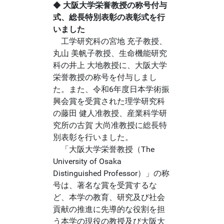
◆
大阪大学栄誉教授の称号付与
式、総長特別表彰の表彰式を行
いました
工学研究科の宮地 充子教授、
丸山 美帆子教授、生命機能研究
科の井上 大地教授に、大阪大学
栄誉教授の称号を付与しまし
た。また、令和6年度日本学術振
興会賞を受賞された理学研究科
の藤田 健人准教授、産業科学研
究所の古賀 大尚准教授に総長特
別表彰を行いました。
「大阪大学栄誉教授（The
University of Osaka
Distinguished Professor）」の称
号は、著名な賞を受賞するな
ど、本学の教育、研究及び社会
貢献の推進に先導的な役割を担
う本学の現役の教授及び大阪大