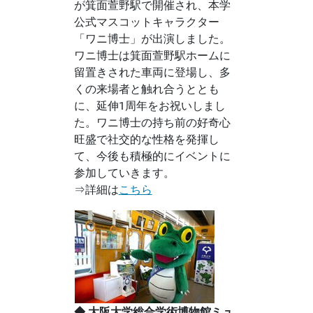
が箕面萱野駅で開催され、本学
公式マスコットキャラクター
「ワニ博士」が出演しました。
ワニ博士は箕面萱野駅ホームに
留置きされた車両に登場し、多
くの来場者と触れ合うととも
に、延伸1周年をお祝いしまし
た。ワニ博士の持ち前の好奇心
旺盛で社交的な性格を発揮し
て、今後も積極的にイベントに
参加していきます。
⇒詳細は
こちら
◆ 大阪大学総合学術博物館ミュ