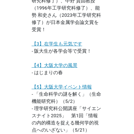
研究科修了）、中野 貴由教授
（1996年工学研究科修了）、能
勢 和史さん（2023年工学研究科
修了）が日本金属学会論文賞を
受賞！
【
3】在学生も元気です
- 阪大生が各学会等で受賞！
【4】大阪大学の風景
- はじまりの春
【5】大阪大学イベント情報
- 「生命科学の謎を解く」（生命
機能研究科）（5/2）
- 理学研究科公開講座「サイエン
スナイト2025」 第1回「情報
の内的構造を捉える幾何学的視
点へのいざない」（5/21）