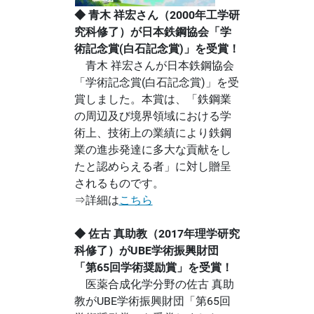
◆ 青木 祥宏さん（2000年工学研
究科修了）が日本鉄鋼協会「学
術記念賞(白石記念賞)」を受賞！
青木 祥宏さんが日本鉄鋼協会
「学術記念賞(白石記念賞)」を受
賞しました。本賞は、「鉄鋼業
の周辺及び境界領域における学
術上、技術上の業績により鉄鋼
業の進歩発達に多大な貢献をし
たと認めらえる者」に対し贈呈
されるものです。
⇒詳細は
こちら
◆ 佐古 真助教（2017年理学研究
科修了）がUBE学術振興財団
「第65回学術奨励賞」を受賞！
医薬合成化学分野の佐古 真助
教がUBE学術振興財団「第65回