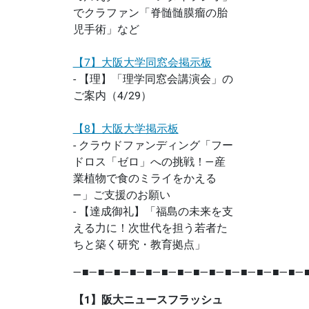
でクラファン「脊髄髄膜瘤の胎
児手術」など
【7】大阪大学同窓会掲示板
- 【理】「理学同窓会講演会」の
ご案内（4/29）
【8】大阪大学掲示板
- クラウドファンディング「フー
ドロス「ゼロ」への挑戦！―産
業植物で食のミライをかえる
―」ご支援のお願い
- 【達成御礼】「福島の未来を支
える力に！次世代を担う若者た
ちと築く研究・教育拠点」
―■―■―■―■―■―■―■―■―■―■―■―■―■―■―
【1】阪大ニュースフラッシュ