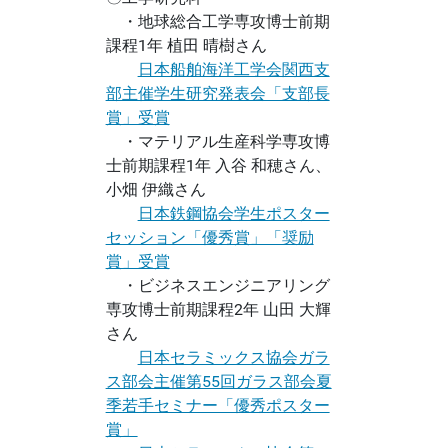
・地球総合工学専攻博士前期
課程1年 植田 晴樹さん
日本船舶海洋工学会関西支
部主催学生研究発表会「支部長
賞」受賞
・マテリアル生産科学専攻博
士前期課程1年 入谷 和穂さん、
小畑 伊織さん
日本鉄鋼協会学生ポスター
セッション「優秀賞」「奨励
賞」受賞
・ビジネスエンジニアリング
専攻博士前期課程2年 山田 大輝
さん
日本セラミックス協会ガラ
ス部会主催第55回ガラス部会夏
季若手セミナー「優秀ポスター
賞」