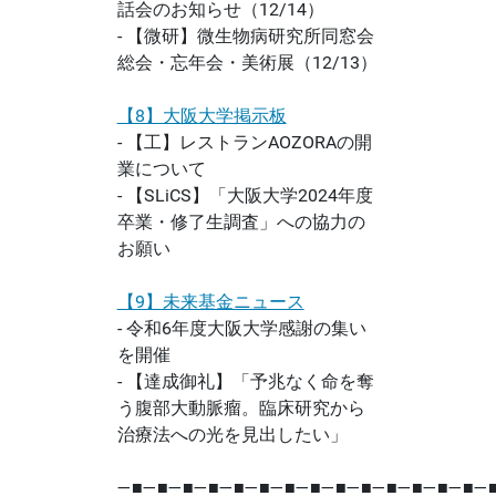
話会のお知らせ（12/14）
- 【微研】微生物病研究所同窓会
総会・忘年会・美術展（12/13）
【8】大阪大学掲示板
- 【工】レストランAOZORAの開
業について
- 【SLiCS】「大阪大学2024年度
卒業・修了生調査」への協力の
お願い
【9】未来基金ニュース
- 令和6年度大阪大学感謝の集い
を開催
- 【達成御礼】「予兆なく命を奪
う腹部大動脈瘤。臨床研究から
治療法への光を見出したい」
―■―■―■―■―■―■―■―■―■―■―■―■―■―■―