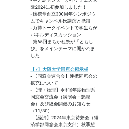
- 中之島センターがイケフェス大
阪2024に初参加しました！
- 懐徳堂創立300周年シンポジウ
ムでキャンベル氏講演と鼎談
- 万博トークイベントで学生らが
パネルディスカッション
- 第65回まちかね祭が「ともし
び」をメインテーマに開かれま
した
【7】大阪大学同窓会掲示板
- 【同窓会連合会】連携同窓会の
拡充について
- 【理・物理】令和6年度物理系
同窓会交流会（講演会・懇親
会）及び総会開催のお知らせ
（11/30）
- 【経済】2024年東京待兼会（経
済学部同窓会東京支部）秋季懇