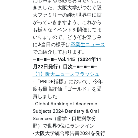
た心温まる感想もお寄せいただ
きました。大阪大学がつなぐ阪
大ファミリーの絆が世界中に拡
がっていきますよう、これから
も様々なイベントを開催してま
いりますので、どうぞお楽しみ
に♪当日の様子は
卒業生ニュース
でご紹介しております。
―■―■―■―
Vol.145（2024年11
月22日発行）目次
―■―■―■―
【1】阪大ニュースフラッシュ
- 「PRIDE指標」において、今年
度も最高評価「ゴールド」を受
賞しました
- Global Ranking of Academic
Subjects 2024 Dentistry & Oral
Sciences（歯学・口腔科学分
野）で世界9位にランクイン
- 大阪大学統合報告書2024を発行