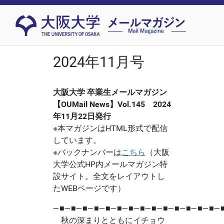
2024年11月号
大阪大学 卒業生メールマガジン
【OUMail News】Vol.145 2024
年11月22日発行
※本マガジンはHTML形式で配信
しています。
※バックナンバーは
こちら
（大阪
大学公式HP内メールマガジン特
設サイト。全文をレイアウトし
たWEBページです）
―■―■―■―■―■―■―■―■―■―■―■―■―■―■―
秋の深まりとともにイチョウ