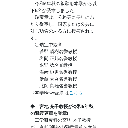
令和6年秋の叙勲を本学から以
下6名が受章しました。
瑞宝章は、公務等に長年にわ
たり従事し、国家または公共に
対し功労のある方に授与されま
す。
〇瑞宝中綬章
菅野 盾樹名誉教授
岩間 正邦名誉教授
水野 稔名誉教授
海﨑 純男名誉教授
伊藤 太吾名誉教授
北岡 良雄名誉教授
⇒本学News記事は
こちら
◆
宮地 充子教授が令和6年秋
の紫綬褒章を受章!
工学研究科の宮地 充子教授
が、令和6年秋の紫綬褒章を受章