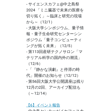
- サイエンスカフェ@中之島祭
2024 「ミニ臓器で未来の医療を
切り拓く」～臨床と研究の現場
から～（12/1）
- 大阪大学シンポジウム、量子情
報・量子生命研究センターシン
ポジウム「量子コンピューティ
ングが拓く未来」（12/5）
- 第113回産研テクノサロン「マ
テリアル科学の国内外の潮流」
（12/6）
- 「『静かな演劇』と停滞の時
代」開催のお知らせ（12/12）
- 第56回大阪大学公開講座は残り
12月の2回、アーカイブ配信も
（～12/14）
【6】イベント報告