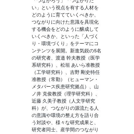
「つながろう」「つながりた
い」という視点を有する人材を
どのように育てていくべきか、
つながりに向けた意識を具現化
する機会をどのように醸成して
いくべきか、といった「人づく
り・環境づくり」をテーマにコ
ンテンツを展開。新進気鋭の5名
の研究者、渡邉 幹夫教授（医学
系研究科）、松垣 あいら准教授
（工学研究科）、吉野 剛史特任
准教授（常勤）（ヒューマン・
メタバース疾患研究拠点）、山
ノ井 克俊教授（理学研究科）、
近藤 久美子教授（人文学研究
科）が、つながりの源流たる人
の意識や環境の整え方を語り合
う対談や、様々な研究成果と、
研究者同士、産学間のつながり