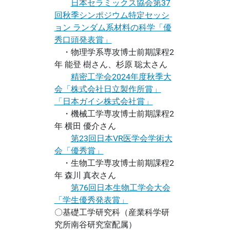
日本セラミックス協会第37
回秋季シンポジウム特定セッシ
ョン ランダム系材料の科学「優
秀口頭発表賞」
・物理学系専攻博士前期課程2
年 能登 樹さん、杉原 聡太さん
精密工学会2024年度秋季大
会「株式会社日立製作所賞」
「日本ガイシ株式会社賞」
・機械工学専攻博士前期課程2
年 横田 優介さん
第23回日本VR医学会学術大
会「優秀賞」
・生物工学専攻博士前期課程2
年 森川 真衣さん
第76回日本生物工学会大会
「学生優秀発表賞」
〇基礎工学研究科（産業科学研
究所南谷研究室配属）