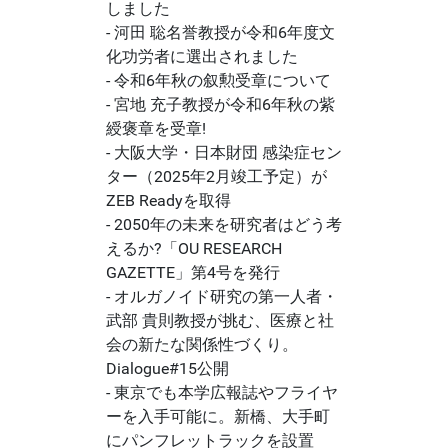
しました
- 河田 聡名誉教授が令和6年度文
化功労者に選出されました
- 令和6年秋の叙勲受章について
- 宮地 充子教授が令和6年秋の紫
綬褒章を受章!
- 大阪大学・日本財団 感染症セン
ター（2025年2月竣工予定）が
ZEB Readyを取得
- 2050年の未来を研究者はどう考
えるか?「OU RESEARCH
GAZETTE」第4号を発行
- オルガノイド研究の第一人者・
武部 貴則教授が挑む、医療と社
会の新たな関係性づくり。
Dialogue#15公開
- 東京でも本学広報誌やフライヤ
ーを入手可能に。新橋、大手町
にパンフレットラックを設置