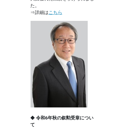
た。
⇒詳細は
こちら
◆
令和6年秋の叙勲受章につい
て