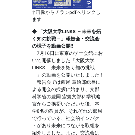
↑画像からチラシpdfへリンクし
ます
◆ 「大阪大学LINKS －未来を拓
く知の挑戦－」報告会・交流会
の様子を動画公開!!
7月16日に東京の学士会館にお
いて開催しました「大阪大学
LINKS －未来を拓く知の挑戦
－」の動画を公開いたしました!!
報告会では西尾 章治郎総長に
よる開会の挨拶に始まり、文部
科学省の豊岡 宏規文部科学戦略
官からご挨拶いただいた後、本
学8名の教員が、それぞれの部局
で行っている、社会的インパク
トがあり未来につながる取組を
紹介しました。また、交流会は