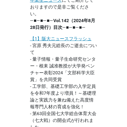
卒業生ニュース
にてご紹介して
おりますので是非ご覧くださ
い。
―■―■―■―
Vol.142（2024年8月
28日発行）目次
―■―■―■―
【1】阪大ニュースフラッシュ
- 宮原 秀夫元総長のご逝去につい
て
- 量子情報・量子生命研究センタ
ー・根耒 誠准教授が大学発ベン
チャー表彰2024「文部科学大臣
賞」を共同受賞
- 工学部、基礎工学部の入学定員
を令和7年度より増員！～基礎理
論と実践力を兼ね備えた高度情
報専門人材の育成を強化！
- 第63回全国七大学総合体育大会
（七大戦）の開会式が行われま