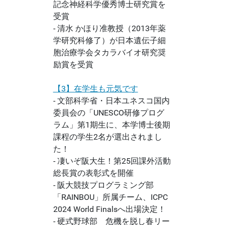
記念神経科学優秀博士研究賞を
受賞
- 清水 かほり准教授（2013年薬
学研究科修了）が日本遺伝子細
胞治療学会タカラバイオ研究奨
励賞を受賞
【3】在学生も元気です
- 文部科学省・日本ユネスコ国内
委員会の「UNESCO研修プログ
ラム」第1期生に、本学博士後期
課程の学生2名が選出されまし
た！
- 凄いぞ阪大生！第25回課外活動
総長賞の表彰式を開催
- 阪大競技プログラミング部
「RAINBOU」所属チーム、ICPC
2024 World Finalsへ出場決定！
- 硬式野球部 危機を脱し春リー