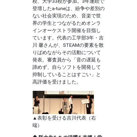
校、大学33校が参加。3年連続で
登壇したa-tuneは、紛争や差別の
ない社会実現のため、音楽で世
界の学生とつながるためオンラ
インオーケストラ開催を目指し
ています。代表の工学部3年・吉
川 馨さんが、STEAMの要素を散
りばめながらその活動について
発表。審査員から「音の遅延も
諦めず、自らソフトを開発して
抑制していることはすごい」と
高評価を受けました。
▲表彰を受ける吉川代表（右
端）