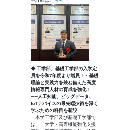
⇒詳細は
こちら
◆ 工学部、基礎工学部の入学定
員を令和7年度より増員！～基礎
理論と実践力を兼ね備えた高度
情報専門人材の育成を強化！
――人工知能、ビッグデータ、
IoTデバイスの最先端技術を深く
学ぶための科目を新設
本学工学部及び基礎工学部で
は、「大学・高専機能強化支援