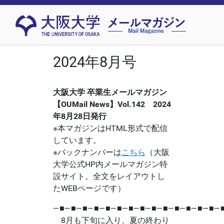
2024年8月号
大阪大学 卒業生メールマガジン
【OUMail News】Vol.142 2024
年8月28日発行
※本マガジンはHTML形式で配信
しています。
※バックナンバーは
こちら
（大阪
大学公式HP内メールマガジン特
設サイト。全文をレイアウトし
たWEBページです）
―■―■―■―■―■―■―■―■―■―■―■―■―■―■―
8月も下旬に入り、夏の終わり