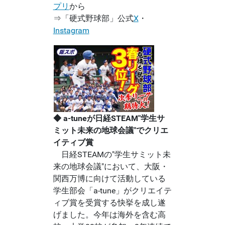
プリ
から
⇒「硬式野球部」公式
X
・
Instagram
◆ a-tuneが日経STEAM"学生サ
ミット未来の地球会議"でクリエ
イティブ賞
日経STEAMの"学生サミット未
来の地球会議"において、大阪・
関西万博に向けて活動している
学生部会「a-tune」がクリエイテ
ィブ賞を受賞する快挙を成し遂
げました。今年は海外を含む高