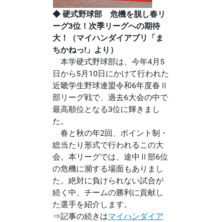
◆ 硬式野球部 危機を脱し春リ
ーグ3位！次季リーグへの期待
大！（マイハンダイアプリ「ま
ちかねっ!」より）
本学硬式野球部は、今年4月5
日から5月10日にかけて行われた
近畿学生野球連盟令和6年度春Ⅱ
部リーグ戦で、過去6大会の中で
最高順位となる3位に輝きまし
た。
春と秋の年2回、ポイント制・
総当たり形式で行われるこの大
会。本リーグでは、途中Ⅱ部6位
の危機に瀕する場面もありまし
た。絶対に負けられない試合が
続く中、チームの勝利に貢献し
た選手を紹介します。
⇒記事の続きは
マイハンダイア