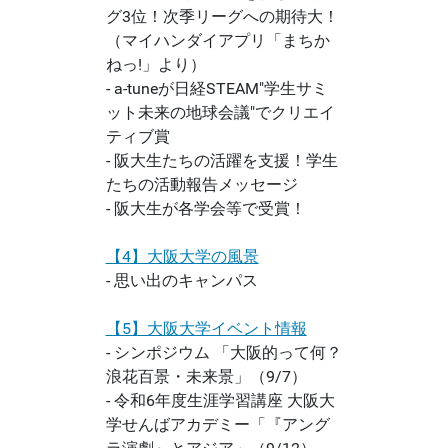
グ3位！次季リーグへの期待大！
（マイハンダイアプリ「まちか
ねっ!」より）
- a-tuneが日経STEAM"学生サミ
ット未来の地球会議"でクリエイ
ティブ賞
- 阪大生たちの活躍を支援！学生
たちの活動報告メッセージ
- 阪大生が各学会等で受賞！
【4】大阪大学の風景
- 思い出のキャンパス
【5】大阪大学イベント情報
- シンポジウム 「大阪的って何？
浪花百景・未来景」（9/7）
- 令和6年度生涯学習講座 大阪大
学せんばアカデミー「『アング