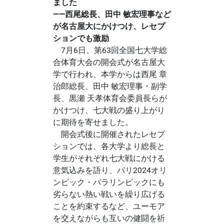
ました
――西尾総長、田中 敏宏理事など
が名古屋大にかけつけ、レセプ
ションでも激励
7月6日、第63回全国七大学総
合体育大会の開会式が名古屋大
学で行われ、本学からは西尾 章
治郎総長、田中 敏宏理事・副学
長、黒瀬 天孝体育会委員長らが
かけつけ、七大戦の盛り上がり
に期待を寄せました。
開会式後に開催されたレセプ
ションでは、各大学より総長と
学生がそれぞれ七大戦にかける
意気込みを語り、パリ2024オリ
ンピック・パラリンピックにも
劣らない熱い戦いを繰り広げる
ことを約束するなど、ユーモア
を交えながらも互いの健闘を祈