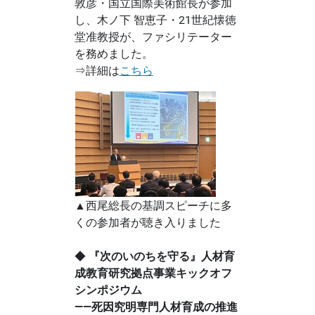
敦彦・国立国際美術館長が参加
し、木ノ下 智恵子・21世紀懐徳
堂准教授が、ファシリテーター
を務めました。
⇒詳細は
こちら
▲西尾総長の基調スピーチに多
くの参加者が聴き入りました
◆
『次のいのちを守る』人材育
成教育研究拠点事業キックオフ
シンポジウム
――死因究明専門人材育成の推進