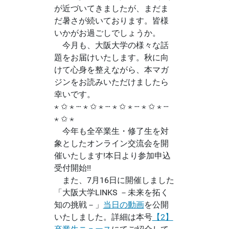
が近づいてきましたが、まだま
だ暑さが続いております。皆様
いかがお過ごしでしょうか。
今月も、大阪大学の様々な話
題をお届けいたします。秋に向
けて心身を整えながら、本マガ
ジンをお読みいただけましたら
幸いです。
⋆ ✩ ⋆ ┄ ⋆ ✩ ⋆ ┄ ⋆ ✩ ⋆ ┄ ⋆ ✩ ⋆ ┄
⋆ ✩ ⋆
今年も全卒業生・修了生を対
象としたオンライン交流会を開
催いたします!本日より参加申込
受付開始!!
また、7月16日に開催しました
「大阪大学LINKS －未来を拓く
知の挑戦－」
当日の動画
を公開
いたしました。詳細は本号
【2】