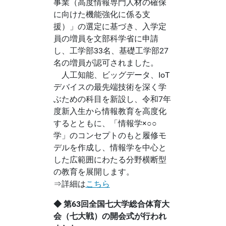
事業（高度情報専門人材の確保
に向けた機能強化に係る支
援）」の選定に基づき、入学定
員の増員を文部科学省に申請
し、工学部33名、基礎工学部27
名の増員が認可されました。
人工知能、ビッグデータ、IoT
デバイスの最先端技術を深く学
ぶための科目を新設し、令和7年
度新入生から情報教育を高度化
するとともに、「情報学×○○
学」のコンセプトのもと履修モ
デルを作成し、情報学を中心と
した広範囲にわたる分野横断型
の教育を展開します。
⇒詳細は
こちら
◆ 第63回全国七大学総合体育大
会（七大戦）の開会式が行われ