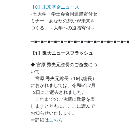
【8】未来基金ニュース
- 七大学・学士会合同遺贈寄付セ
ミナー「あなたの想いが未来を
つくる」～大学への遺贈寄付～
―■―■―■―■―■―■―■―■―■―■―■―■―■―■―
【1】阪大ニュースフラッシュ
◆ 宮原 秀夫元総長のご逝去につ
いて
宮原 秀夫元総長（15代総長）
におかれましては、令和6年7月
12日にご逝去されました。
これまでのご功績に敬意を表
しますとともに、ここに謹んで
お知らせいたします。
⇒詳細は
こちら