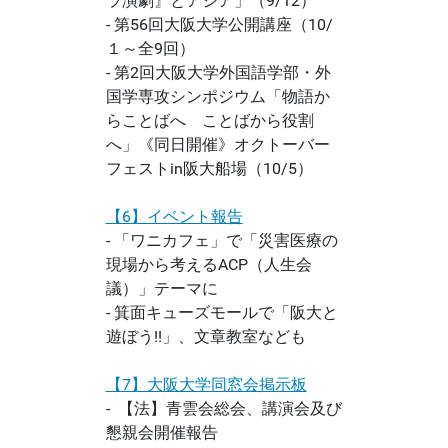
ラ演劇』とアジア」（9/12）
- 第56回大阪大学公開講座（10/
１～全9回）
- 第2回大阪大学外国語学部・外
国学専攻シンポジウム「物語か
らことばへ ことばから役割
へ」《同日開催》オクトーバー
フェストin阪大船場（10/5）
【6】イベント報告
- 「ワニカフェ」で「災害医療の
現場から考えるACP（人生会
議）」テーマに
- 箕面キューズモールで「阪大と
遊ぼう!!」、文章教室なども
【7】大阪大学同窓会掲示板
- 【法】青雲会総会、講演会及び
懇親会開催報告