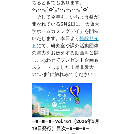
ちるときでもあります。
✧｡:･*｡ﾟ✿ﾟ｡*･:｡✧｡:･*｡ﾟ✿ﾟ
そして今年も、いちょう祭が
開かれている5月2日に「大阪大
学ホームカミングデイ」を開催
いたします。本日より
特設サイ
ト
にて、研究室や課外活動団体
の魅力をお伝えする動画を公開
し、あわせてプレゼント企画も
スタートしました！是非阪大
の“いま”に触れみてください！
―■―■―■―Vol.161（2026年3月
19日発行）目次―■―■―■―