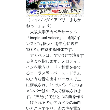
（マイハンダイアプリ「まちか
ねっ！」より）
大阪大学アカペラサークル
「inspiritual voices」、通称“イ
ンスピ”は阪大生を中心に現在
188名が在籍する団体です。
アカペラは、“声だけ”で演奏す
る音楽を指します。メロディラ
インを歌うリード・和音を奏で
るコーラス隊・ベース・ドラム
のような音を出すパーカスで主
に構成され、1つのバンドにつき
メンバーは4～7人で構成されま
す。“声だけ”でひとつの曲を作り
上げられるのがアカペラの面白
いところであり、皆の声が重な