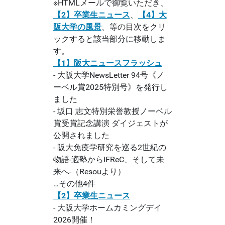
※
HTMLメールで御覧いただき
、
【2】卒業生ニュース
、
【4】大
阪大学の風景
、等の目次をクリ
ックすると該当部分に移動しま
す。
【1】阪大ニュースフラッシュ
- 大阪大学NewsLetter 94号《ノ
ーベル賞2025特別号》を発行し
ました
- 坂口 志文特別栄誉教授ノーベル
賞受賞記念講演 ダイジェストが
公開されました
- 阪大免疫学研究を巡る2世紀の
物語-適塾からIFReC、そして未
来へ-（Resouより）
…その他4件
【2】卒業生ニュース
- 大阪大学ホームカミングデイ
2026開催！