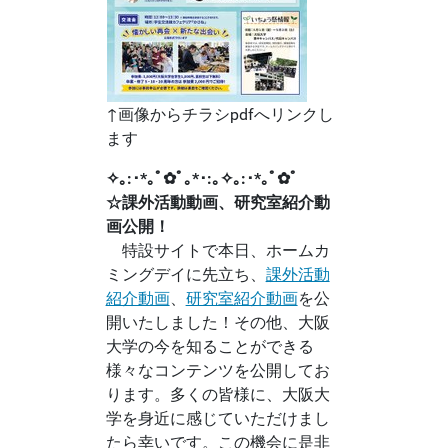
↑画像からチラシpdfへリンクし
ます
✧｡:･*｡ﾟ✿ﾟ｡*･:｡✧｡:･*｡ﾟ✿ﾟ
☆課外活動動画、研究室紹介動
画公開！
特設サイトで本日、ホームカ
ミングデイに先立ち、
課外活動
紹介動画
、
研究室紹介動画
を公
開いたしました！その他、大阪
大学の今を知ることができる
様々なコンテンツを公開してお
ります。多くの皆様に、大阪大
学を身近に感じていただけまし
たら幸いです。この機会に是非