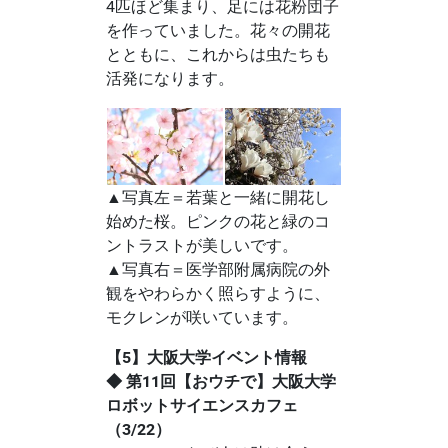
4匹ほど集まり、足には花粉団子
を作っていました。花々の開花
とともに、これからは虫たちも
活発になります。
▲写真左＝若葉と一緒に開花し
始めた桜。ピンクの花と緑のコ
ントラストが美しいです。
▲写真右＝医学部附属病院の外
観をやわらかく照らすように、
モクレンが咲いています。
【5】大阪大学イベント情報
◆ 第11回【おウチで】大阪大学
ロボットサイエンスカフェ
（3/22）