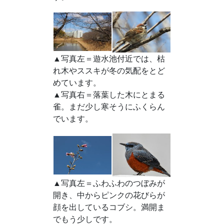
▲写真左＝遊水池付近では、枯
れ木やススキが冬の気配をとど
めています。
▲写真右＝落葉した木にとまる
雀。まだ少し寒そうにふくらん
でいます。
▲写真左＝ふわふわのつぼみが
開き、中からピンクの花びらが
顔を出しているコブシ。満開ま
でもう少しです。