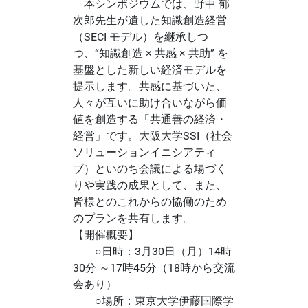
本シンポジウムでは、野中 郁
次郎先生が遺した知識創造経営
（SECI モデル）を継承しつ
つ、“知識創造 × 共感 × 共助” を
基盤とした新しい経済モデルを
提示します。共感に基づいた、
人々が互いに助け合いながら価
値を創造する「共通善の経済・
経営」です。大阪大学SSI（社会
ソリューションイニシアティ
ブ）といのち会議による場づく
りや実践の成果として、また、
皆様とのこれからの協働のため
のプランを共有します。
【開催概要】
○日時：3月30日（月）14時
30分 ～17時45分（18時から交流
会あり）
○場所：東京大学伊藤国際学