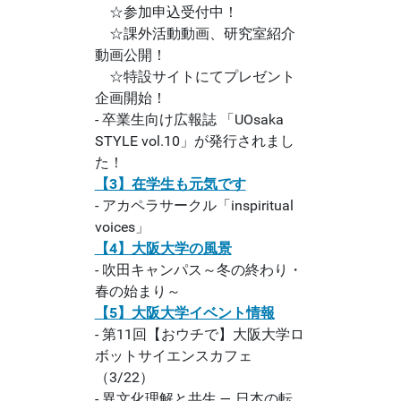
☆参加申込受付中！
☆課外活動動画、研究室紹介
動画公開！
☆特設サイトにてプレゼント
企画開始！
- 卒業生向け広報誌 「UOsaka
STYLE vol.10」が発行されまし
た！
【3】在学生も元気です
- アカペラサークル「inspiritual
voices」
【4】大阪大学の風景
- 吹田キャンパス～冬の終わり・
春の始まり～
【5】大阪大学イベント情報
- 第11回【おウチで】大阪大学ロ
ボットサイエンスカフェ
（3/22）
- 異文化理解と共生 ― 日本の転