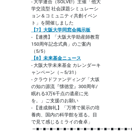
- 大学連合（SOLVE!）主催「他大
学交流型 社会課題シミュレーシ
ョン＆コミュニティ共創イベン
ト」を開催しました
【7】大阪大学同窓会掲示板
- 【連携】「大阪大学助産師教育
150周年記念式典」のご案内
（5/5）
【8】未来基金ニュース
- 大阪大学未来基金 カレンダーキ
ャンペーン（～5/31）
- クラウドファンディング「大坂
の知の源流『懐徳堂』300周年/
眠れる3万6千点の遺産に光
を。」ご支援のお願い
- 【達成御礼】「万博で展示の培
養肉、国内の科学館を巡る。目
で見て感じるミライの食卓」
―■―■―■―■―■―■―■―■―■―■―■―■―■―■―