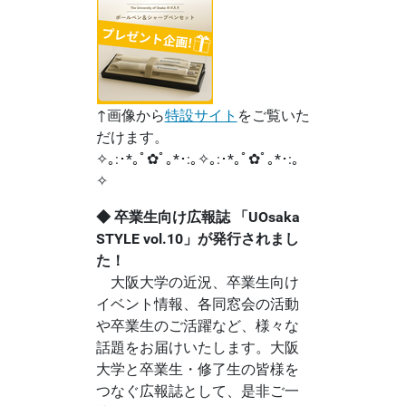
↑画像から
特設サイト
をご覧いた
だけます。
✧｡:･*｡ﾟ✿ﾟ｡*･:｡✧｡:･*｡ﾟ✿ﾟ｡*･:｡
✧
◆ 卒業生向け広報誌 「UOsaka
STYLE vol.10」が発行されまし
た！
大阪大学の近況、卒業生向け
イベント情報、各同窓会の活動
や卒業生のご活躍など、様々な
話題をお届けいたします。大阪
大学と卒業生・修了生の皆様を
つなぐ広報誌として、是非ご一