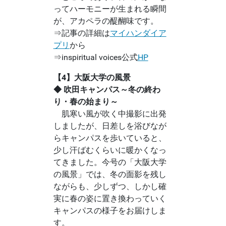
ってハーモニーが生まれる瞬間
が、アカペラの醍醐味です。
⇒記事の詳細は
マイハンダイア
プリ
から
⇒inspiritual voices公式
HP
【4】大阪大学の風景
◆ 吹田キャンパス～冬の終わ
り・春の始まり～
肌寒い風が吹く中撮影に出発
しましたが、日差しを浴びなが
らキャンパスを歩いていると、
少し汗ばむくらいに暖かくなっ
てきました。今号の「大阪大学
の風景」では、冬の面影を残し
ながらも、少しずつ、しかし確
実に春の姿に置き換わっていく
キャンパスの様子をお届けしま
す。