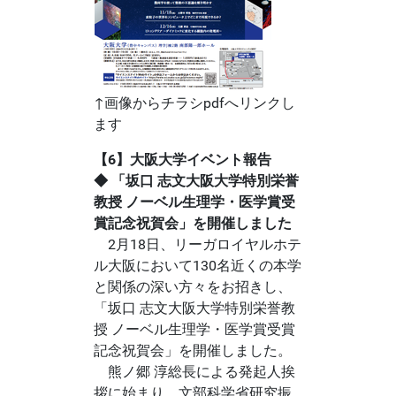
↑画像からチラシpdfへリンクし
ます
【6】大阪大学イベント報告
◆ 「坂口 志文大阪大学特別栄誉
教授 ノーベル生理学・医学賞受
賞記念祝賀会」を開催しました
2月18日、リーガロイヤルホテ
ル大阪において130名近くの本学
と関係の深い方々をお招きし、
「坂口 志文大阪大学特別栄誉教
授 ノーベル生理学・医学賞受賞
記念祝賀会」を開催しました。
熊ノ郷 淳総長による発起人挨
拶に始まり、文部科学省研究振