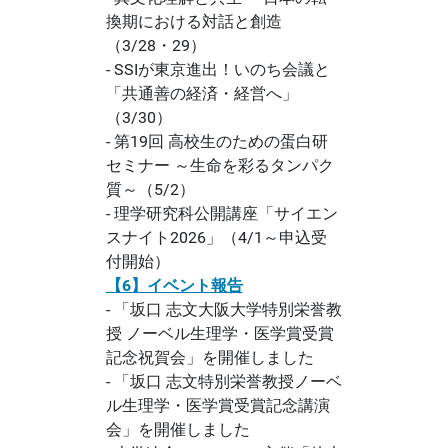
換期における対話と創造
（3/28・29）
- SSIが東京進出！いのち会議と
「共通善の経済・経営へ」
（3/30）
- 第19回 高校生のための蛋白研
セミナー ～生命を彩るタンパク
質～（5/2）
- 理学研究科公開講座「サイエン
スナイト2026」（4/1～申込受
付開始）
【6】イベント報告
- 「坂口 志文大阪大学特別栄誉教
授 ノーベル生理学・医学賞受賞
記念祝賀会」を開催しました
- 「坂口 志文特別栄誉教授ノーベ
ル生理学・医学賞受賞記念講演
会」を開催しました