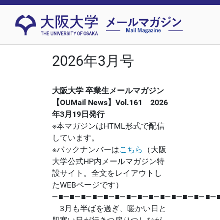
2026年3月号
大阪大学 卒業生メールマガジン
【OUMail News】Vol.161 2026
年3月19日発行
※本マガジンはHTML形式で配信
しています。
※バックナンバーは
こちら
（大阪
大学公式HP内メールマガジン特
設サイト。全文をレイアウトし
たWEBページです）
―■―■―■―■―■―■―■―■―■―■―■―■―■―■―
3月も半ばを過ぎ、暖かい日と