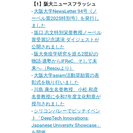
【1】阪大ニュースフラッシュ
-
大阪大学NewsLetter 94号《ノ
ーベル賞2025特別号》を発行し
ました
-
坂口 志文特別栄誉教授ノーベル
賞受賞記念講演 ダイジェストが
公開されました
-
阪大免疫学研究を巡る2世紀の
物語-適塾からIFReC、そして未
来へ-（Resouより）
-
大阪大学asiam活動奨励賞の表
彰式を執り行いました
-
川島 康生名誉教授、小松 和彦
名誉教授に令和7年度文化勲章が
授与されました
-
シリコンバレーでピッチイベン
ト「DeepTech Innovations:
Japanese University Showcase」
を開催