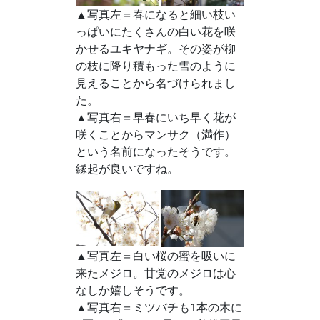
▲写真左＝春になると細い枝い
っぱいにたくさんの白い花を咲
かせるユキヤナギ。その姿が柳
の枝に降り積もった雪のように
見えることから名づけられまし
た。
▲写真右＝早春にいち早く花が
咲くことからマンサク（満作）
という名前になったそうです。
縁起が良いですね。
▲写真左＝白い桜の蜜を吸いに
来たメジロ。甘党のメジロは心
なしか嬉しそうです。
▲写真右＝ミツバチも1本の木に